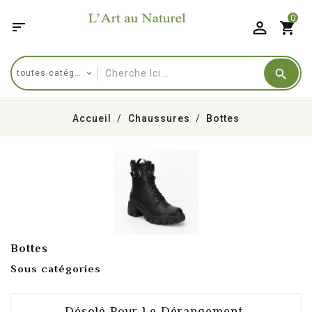
0

shopping_cart
Accueil
Chaussures
Bottes
Bottes
Sous catégories
Désolé Pour Le Dérangement.