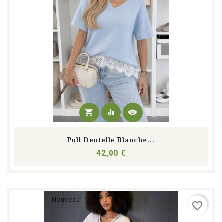
shopping_cart
equalizer
visibility
Pull Dentelle Blanche...
Prix
42,00 €
Nouveau
favorite_border