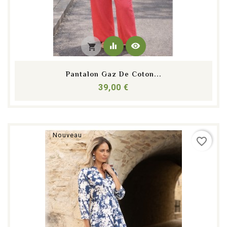
equalizer
visibility
shopping_cart
Pantalon Gaz De Coton...
Prix
39,00 €
Nouveau
favorite_border