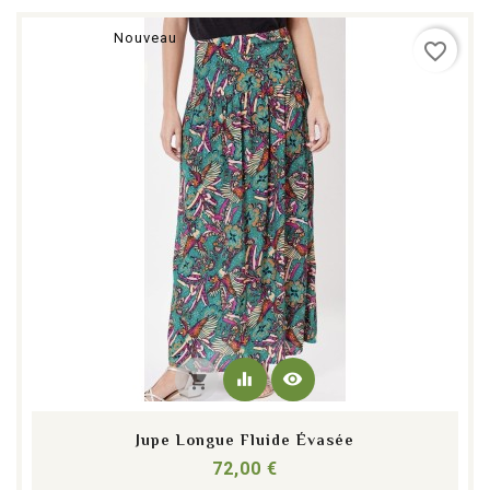
Nouveau
favorite_border
equalizer
visibility
shopping_cart
Jupe Longue Fluide Évasée
Prix
72,00 €