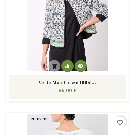
equalizer
visibility
shopping_cart
Veste Matelassée 100%...
Prix
86,00 €
Nouveau
favorite_border