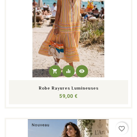
shopping_cart
equalizer
visibility
Robe Rayures Lumineuses
Prix
59,00 €
Nouveau
favorite_border