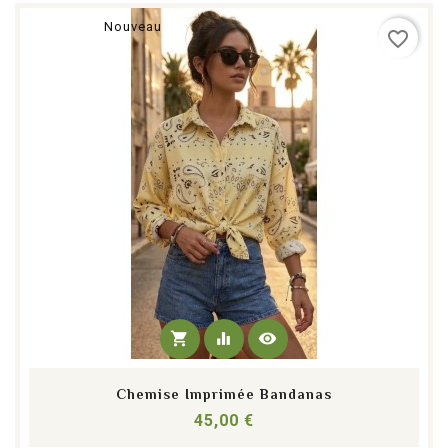
Nouveau
favorite_border
shopping_cart
equalizer
visibility
Chemise Imprimée Bandanas
Prix
45,00 €