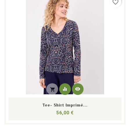
favorite_border
equalizer
visibility
shopping_cart
Tee- Shirt Imprimé...
Prix
56,00 €