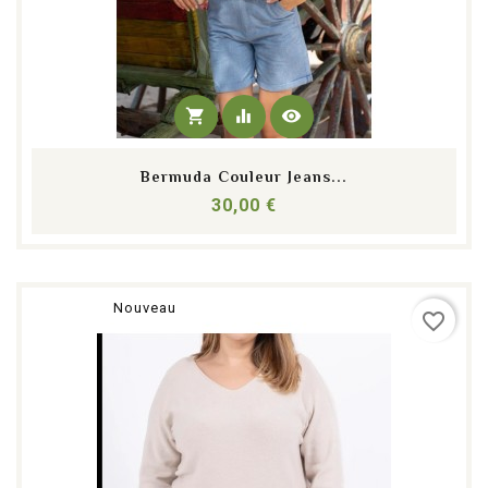
shopping_cart
equalizer
visibility
Bermuda Couleur Jeans...
Prix
30,00 €
Nouveau
favorite_border