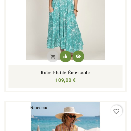
equalizer
visibility
shopping_cart
Robe Fluide Émeraude
Prix
109,00 €
Nouveau
favorite_border