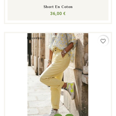
Short En Coton
Prix
36,00 €
Nouveau
favorite_border