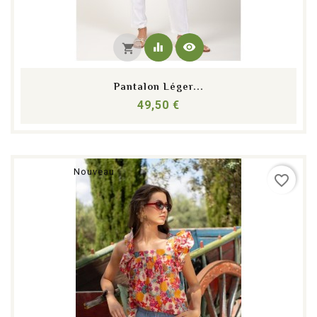
equalizer
visibility
shopping_cart
Pantalon Léger...
Prix
49,50 €
Nouveau
favorite_border