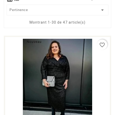

Pertinence
Montrant 1-30 de 47 article(s)
Nouveau
favorite_border