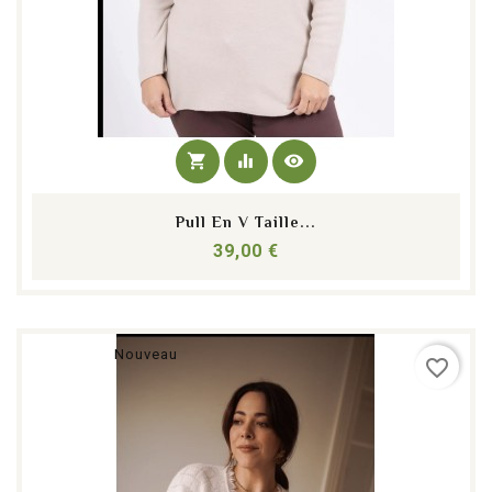
shopping_cart
equalizer
visibility
Pull En V Taille...
Prix
39,00 €
Nouveau
favorite_border