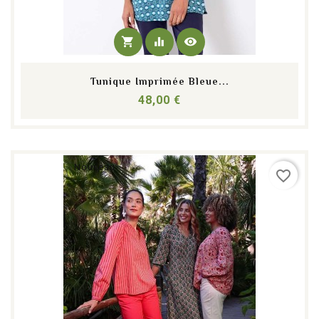
shopping_cart
equalizer
visibility
Tunique Imprimée Bleue...
Prix
48,00 €
Nouveau
favorite_border