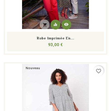
equalizer
visibility
shopping_cart
Robe Imprimée En...
Prix
93,00 €
Nouveau
favorite_border