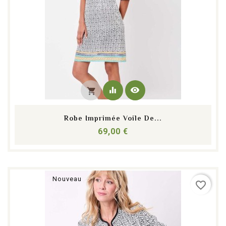
equalizer
visibility
shopping_cart
Robe Imprimée Voile De...
Prix
69,00 €
Nouveau
favorite_border