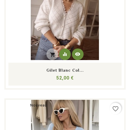
equalizer
visibility
shopping_cart
Gilet Blanc Col...
Prix
52,00 €
Nouveau
favorite_border