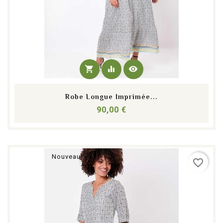
shopping_cart
equalizer
visibility
Robe Longue Imprimée...
Prix
90,00 €
Nouveau
favorite_border