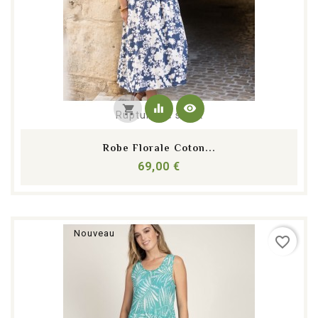
equalizer
visibility
shopping_cart
Rupture de stock
Robe Florale Coton...
Prix
69,00 €
Nouveau
favorite_border