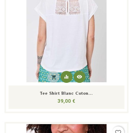
equalizer
visibility
shopping_cart
Tee Shirt Blanc Coton...
Prix
39,00 €
Nouveau
favorite_border