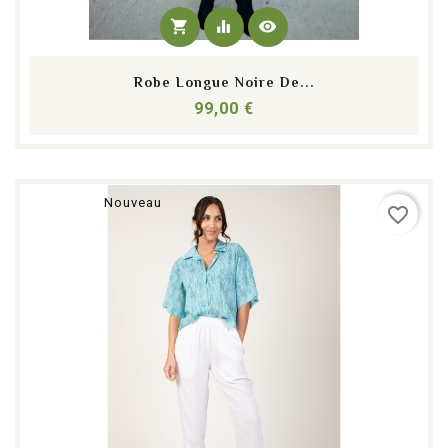
shopping_cart
equalizer
visibility
Robe Longue Noire De...
Prix
99,00 €
Nouveau
favorite_border