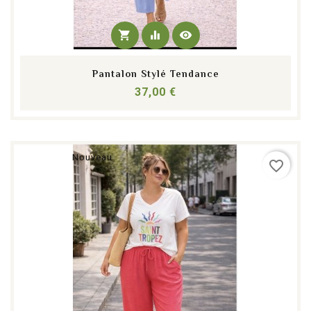
shopping_cart
equalizer
visibility
Pantalon Stylé Tendance
Prix
37,00 €
Nouveau
favorite_border