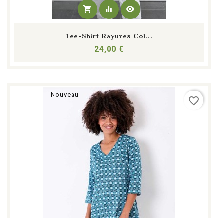
shopping_cart
equalizer
visibility
Tee-Shirt Rayures Col...
Prix
24,00 €
Nouveau
favorite_border