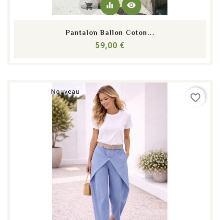
equalizer
visibility
shopping_cart
Pantalon Ballon Coton...
Prix
59,00 €
Nouveau
favorite_border