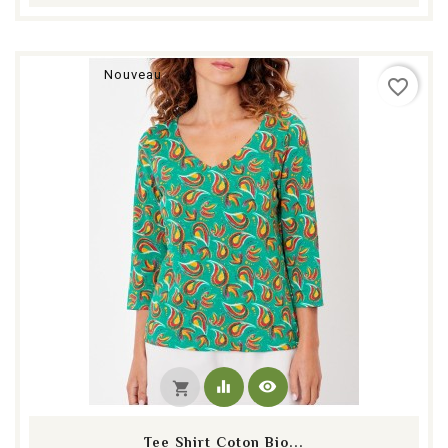
Nouveau
favorite_border
equalizer
visibility
shopping_cart
Tee Shirt Coton Bio...