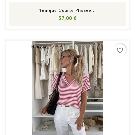
Tunique Courte Plissée...
Prix
57,00 €
Nouveau
favorite_border