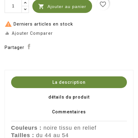
favorite_border

Ajouter au panier

Derniers articles en stock
Ajouter Comparer
equalizer
Partager
La description
détails du produit
Commentaires
Couleurs :
noire tissu en relief
Tailles :
du 44 au 54