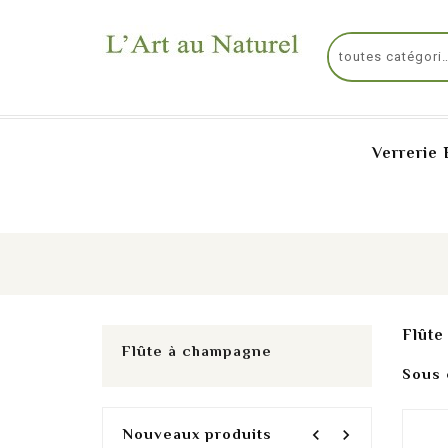
Verrerie 
Flût
Flûte à champagne
Sous 
Nouveaux produits
navigate_before
navigate_next