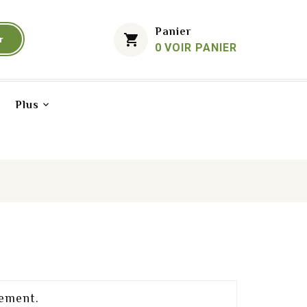
Mon Compte
Panier
shopping_cart
r
0
VOIR PANIER
Plus
ement.