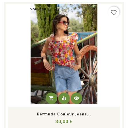
Nouveau
favorite_border
shopping_cart
equalizer
visibility
Bermuda Couleur Jeans...
Prix
30,00 €