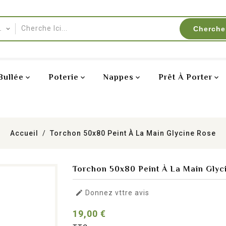
Cherche
Bullée
Poterie
Nappes
Prêt À Porter
Accueil
Torchon 50x80 Peint À La Main Glycine Rose
Torchon 50x80 Peint À La Main Glyc

Donnez vttre avis
19,00 €