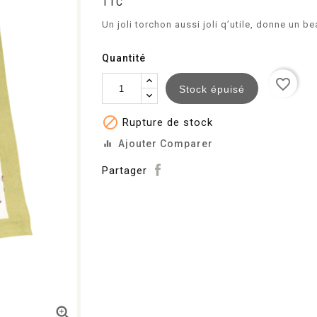
TTC
Un joli torchon aussi joli q’utile, donne un 
Quantité
favorite_border
Stock épuisé

Rupture de stock
Ajouter Comparer
equalizer
Partager
