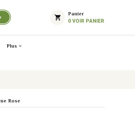
Mon Compte
Panier
shopping_cart
r
0
VOIR PANIER
Plus
ine Rose