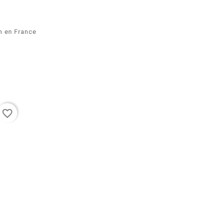
in en France
favorite_border