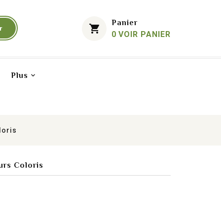
Mon Compte
Panier
shopping_cart
r
0
VOIR PANIER
Plus
loris
urs Coloris