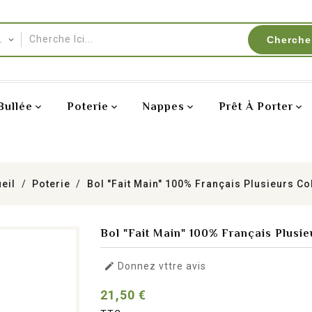
Cherche
Bullée
Poterie
Nappes
Prêt À Porter
ueil
Poterie
Bol "fait Main" 100% Français Plusieurs Co
Bol "fait Main" 100% Français Plusie

Donnez vttre avis
21,50 €