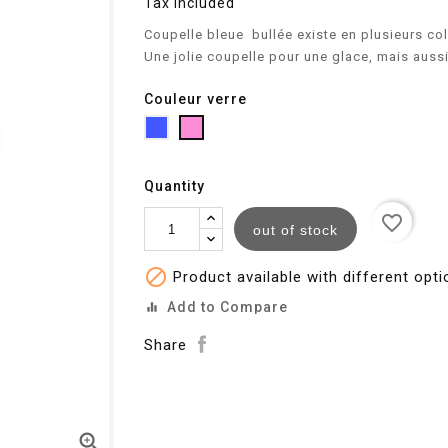
Tax included
Coupelle bleue bullée existe en plusieurs col
Une jolie coupelle pour une glace, mais aussi
Couleur verre
Bleu
Rose
transparent
transparent
Quantity
favorite_border
out of stock

Product available with different opt
Add to Compare
equalizer
Share
