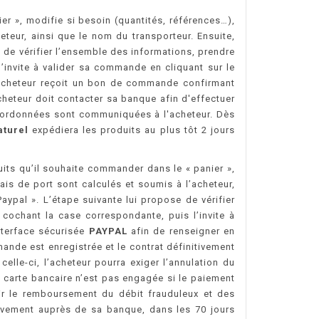
er », modifie si besoin (quantités, références…),
heteur, ainsi que le nom du transporteur. Ensuite,
e de vérifier l’ensemble des informations, prendre
’invite à valider sa commande en cliquant sur le
l’acheteur reçoit un bon de commande confirmant
heteur doit contacter sa banque afin d'effectuer
ordonnées sont communiquées à l'acheteur. Dès
aturel
expédiera les produits au plus tôt 2 jours
uits qu’il souhaite commander dans le « panier »,
rais de port sont calculés et soumis à l’acheteur,
aypal ». L’étape suivante lui propose de vérifier
cochant la case correspondante, puis l’invite à
nterface sécurisée
PAYPAL
afin de renseigner en
ande est enregistrée et le contrat définitivement
elle-ci, l’acheteur pourra exiger l’annulation du
e carte bancaire n’est pas engagée si le paiement
nir le remboursement du débit frauduleux et des
élèvement auprès de sa banque, dans les 70 jours