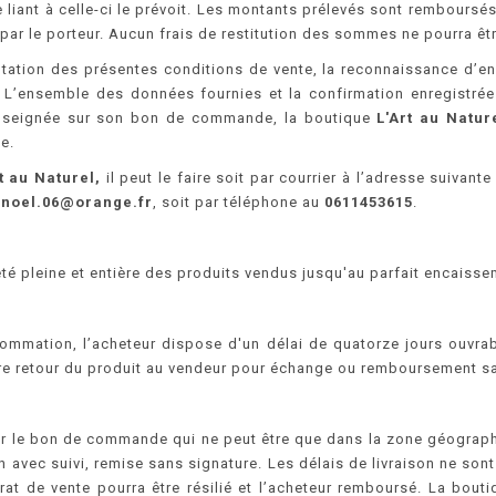
t le liant à celle-ci le prévoit. Les montants prélevés sont rembou
par le porteur. Aucun frais de restitution des sommes ne pourra être
tion des présentes conditions de vente, la reconnaissance d’en 
 L’ensemble des données fournies et la confirmation enregistrée 
renseignée sur son bon de commande, la boutique
L'Art au Natur
e.
t au Naturel,
il peut le faire soit par courrier à l’adresse suivante
.noel.06@orange.fr
, soit par téléphone au
0611453615
.
té pleine et entière des produits vendus jusqu'au parfait encaisseme
sommation, l’acheteur dispose d'un délai de quatorze jours ouvr
aire retour du produit au vendeur pour échange ou remboursement san
e sur le bon de commande qui ne peut être que dans la zone géogr
on avec suivi, remise sans signature. Les délais de livraison ne sont
at de vente pourra être résilié et l’acheteur remboursé. La bout