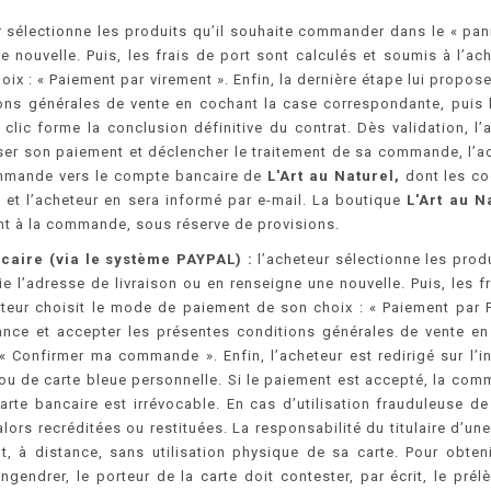
 sélectionne les produits qu’il souhaite commander dans le « pani
e nouvelle. Puis, les frais de port sont calculés et soumis à l’ac
ix : « Paiement par virement ». Enfin, la dernière étape lui propos
ns générales de vente en cochant la case correspondante, puis l
lic forme la conclusion définitive du contrat. Dès validation, 
ser son paiement et déclencher le traitement de sa commande, l’ac
ommande vers le compte bancaire de
L'Art au Naturel,
dont les co
 et l’acheteur en sera informé par e-mail. La boutique
L'Art au N
nt à la commande, sous réserve de provisions.
caire (via le système
PAYPAL
) :
l’acheteur sélectionne les prod
ie l’adresse de livraison ou en renseigne une nouvelle. Puis, les f
eteur choisit le mode de paiement de son choix : « Paiement par P
nce et accepter les présentes conditions générales de vente en 
 Confirmer ma commande ». Enfin, l’acheteur est redirigé sur l’i
u de carte bleue personnelle. Si le paiement est accepté, la comm
e bancaire est irrévocable. En cas d’utilisation frauduleuse de c
ors recréditées ou restituées. La responsabilité du titulaire d’un
, à distance, sans utilisation physique de sa carte. Pour obte
engendrer, le porteur de la carte doit contester, par écrit, le pr