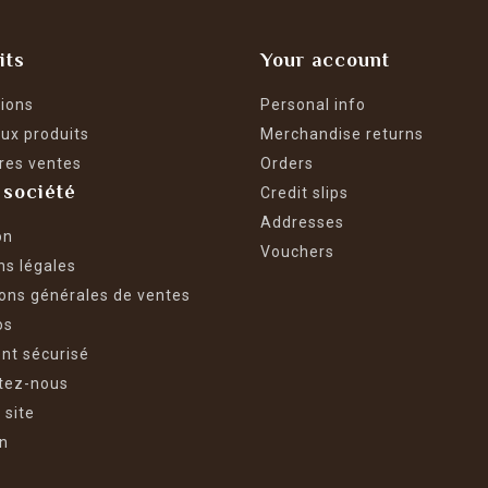
its
Your account
ions
Personal info
ux produits
Merchandise returns
res ventes
Orders
 société
Credit slips
Addresses
on
Vouchers
ns légales
ons générales de ventes
os
nt sécurisé
tez-nous
 site
n