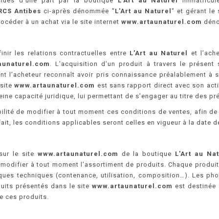
clues d’une part par la boutique
L'Art au Naturel
immatricul
 RCS Antibes
ci-après dénommée "
L'Art au Naturel
" et gérant le
céder à un achat via le site internet
www.artaunaturel.com
dénom
nir les relations contractuelles entre
L'Art au Naturel
et l’ache
aunaturel.com
. L’acquisition d’un produit à travers le présent
nt l’acheteur reconnaît avoir pris connaissance préalablement à 
 site
www.artaunaturel.com
est sans rapport direct avec son activ
pleine capacité juridique, lui permettant de s’engager au titre des 
ilité de modifier à tout moment ces conditions de ventes, afin de
e fait, les conditions applicables seront celles en vigueur à la date
sur le site
www.artaunaturel.com
de la boutique
L'Art au Nat
 modifier à tout moment l’assortiment de produits. Chaque produit 
tiques techniques
(contenance, utilisation, composition…).
Les pho
duits présentés dans le site
www.artaunaturel.com
est destinée 
 de ces produits.