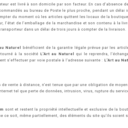
eteur est livré à son domicile par son facteur. En cas d’absence d
ts commandés au bureau de Poste le plus proche, pendant un délai i
ompter du moment où les articles quittent les locaux de la boutiqu
r, l’état de l’emballage de la marchandise et son contenu à la li
ransporteur dans un délai de trois jours à compter de la livraison.
 au Naturel
bénéficient de la garantie légale prévue par les artic
retourné à la société
L'Art au Naturel
qui le reprendra, l’échang
 s’effectuer par voie postale à l’adresse suivante :
L'Art au Na
de vente à distance, n’est tenue que par une obligation de moyen
nternet tel que perte de données, intrusion, virus, rupture du servi
om
sont et restent la propriété intellectuelle et exclusive de la bo
 que ce soit, même partiellement, des éléments du site qu’ils soient