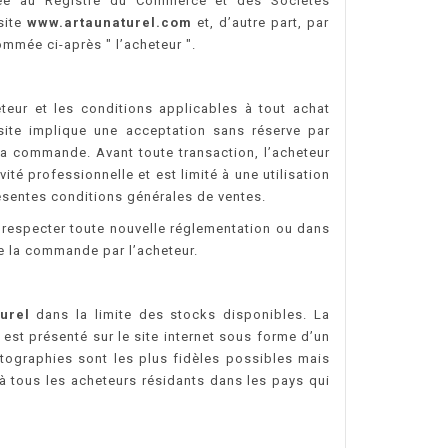
ée au Registre du Commerce et des Sociétés
 site
www.artaunaturel.com
et, d’autre part, par
mée ci-après " l’acheteur ".
teur et les conditions applicables à tout achat
 site implique une acceptation sans réserve par
sa commande. Avant toute transaction, l’acheteur
ité professionnelle et est limité à une utilisation
présentes conditions générales de ventes.
 respecter toute nouvelle réglementation ou dans
 de la commande par l’acheteur.
urel
dans la limite des stocks disponibles. La
est présenté sur le site internet sous forme d’un
tographies sont les plus fidèles possibles mais
à tous les acheteurs résidants dans les pays qui