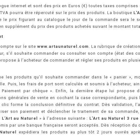
logue internet et sont des prix en Euros (€) toutes taxes comprise
VA pourra être répercuté sur le prix des produits. La boutique
L'
 le prix figurant au catalogue le jour de la commande sera le se
 en supplément du prix des produits achetés suivant le montant to
nt
compte sur le site
www.artaunaturel.com
. La rubrique de créati
eur, s’il souhaite commander ou consulter son compte (état des co
ropose à l’acheteur de commander et régler ses produits en plusi
ne les produits qu’il souhaite commander dans le « panier », mod
e. Puis, les frais de port sont calculés et soumis à l’acheteur, ai
Paiement par chèque ». Enfin, la dernière étape lui propose de
ns générales de vente en cochant la case correspondante, puis l
lic forme la conclusion définitive du contrat. Dès validation, 
liser son paiement et déclencher le traitement de sa commande
«
L'Art au Naturel
» à l’adresse suivante :
L'Art au Naturel 3 rue
émis par une banque française seront acceptés. Dès réception du c
Naturel
expédiera les produits au plus tôt 2 jours ouvrés ap