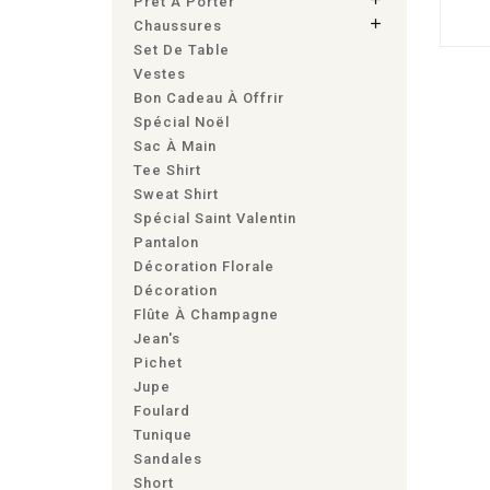
Prêt À Porter

Chaussures
Set De Table
Vestes
Bon Cadeau À Offrir
Spécial Noël
Sac À Main
Tee Shirt
Sweat Shirt
Spécial Saint Valentin
Pantalon
Décoration Florale
Décoration
Flûte À Champagne
Jean's
Pichet
Jupe
Foulard
Tunique
Sandales
Short