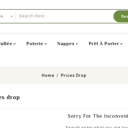
Se
Bullée
Poterie
Nappes
Prêt À Porter
Home
Prices Drop
es drop
Sorry For The Inconven
Search again what you are loo