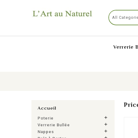
Verrerie 
Pric
Accueil

Poterie

Verrerie Bullée

Nappes
