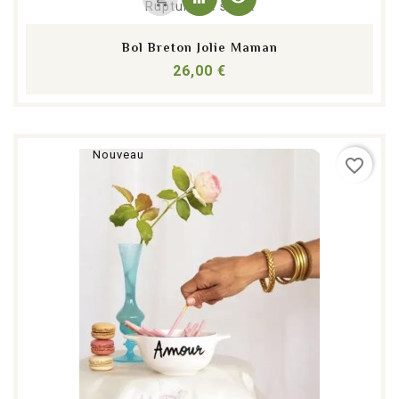
Rupture de stock
Bol Breton Jolie Maman
Prix
26,00 €
Nouveau
favorite_border