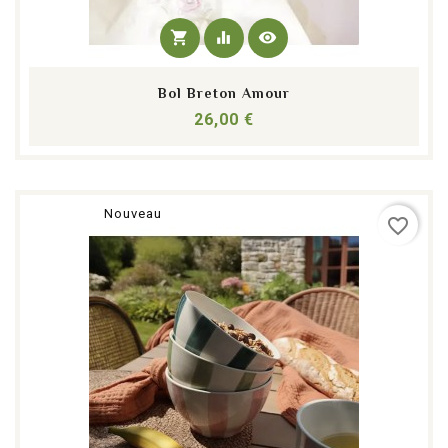
shopping_cart
equalizer
visibility
Bol Breton Amour
Prix
26,00 €
Nouveau
favorite_border