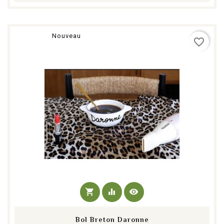
Nouveau
favorite_border
shopping_cart
equalizer
visibility
Bol Breton Daronne