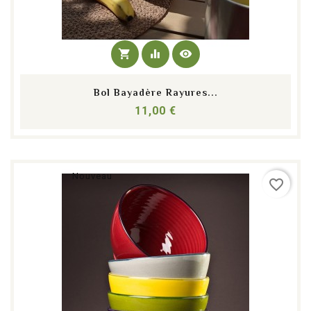
shopping_cart
equalizer
visibility
Bol Bayadère Rayures...
Prix
11,00 €
Nouveau
favorite_border