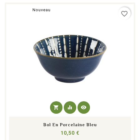
Nouveau
favorite_border
shopping_cart
equalizer
visibility
Bol En Porcelaine Bleu
Prix
10,50 €