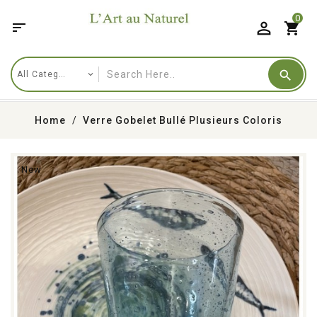
0

shopping_cart
Home
Verre Gobelet Bullé Plusieurs Coloris
New