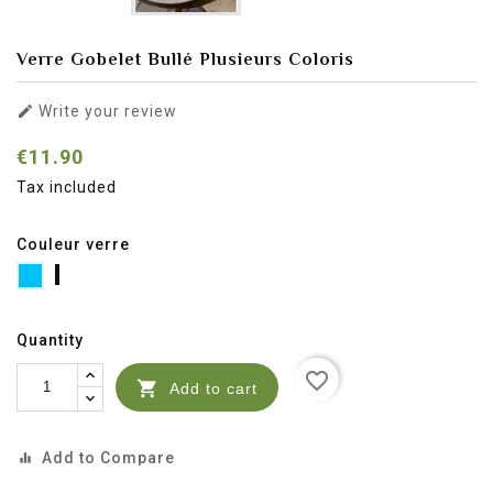
Verre Gobelet Bullé Plusieurs Coloris

Write your review
€11.90
Tax included
Couleur verre
bleu
Bleu
Turquoise
Bleu
Bleu
ciel
Turquoise
foncé
cobalt
dur
transparent
transparent
transparent
transparent
Quantity
favorite_border

Add to cart
Add to Compare
equalizer